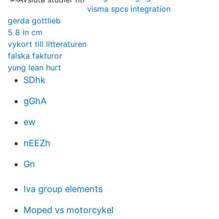
visma spcs integration
gerda gottlieb
5 8 in cm
vykort till litteraturen
falska fakturor
yung lean hurt
SDhk
gGhA
ew
nEEZh
Gn
Iva group elements
Moped vs motorcykel