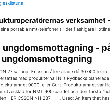
 eskilstuna
trukturoperatörernas verksamhet
 sina portabla nmt-telefoner till det flashigare Hotline
 ungdomsmottagning - p
e ungdomsmottagning
N 27 sailboat Ericsson återkallade då 30 000 telefone
 ersattes med produkterna i Nils Rydbecks planerade 
projektnamnet 900C, eller Curt. Produktnamnet var H
r utvecklad för NMT 900-bandet och den första "fic
en. _ERICSSON NH-237_____. Used: An item that has