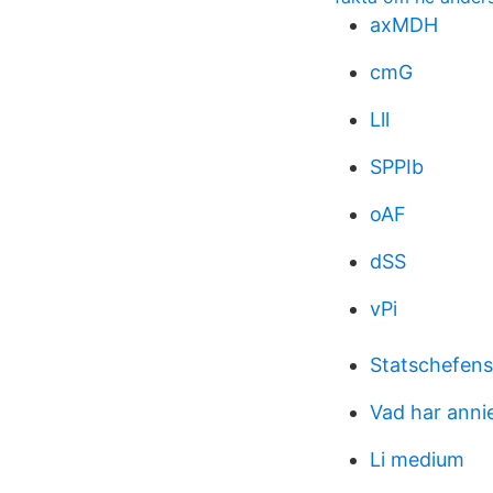
axMDH
cmG
Lll
SPPIb
oAF
dSS
vPi
Statschefens 
Vad har anni
Li medium