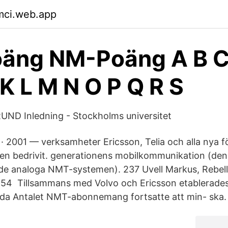
mci.web.app
äng NM-Poäng A B C 
 K L M N O P Q R S
D Inledning - Stockholms universitet
 2001 — verksamheter Ericsson, Telia och alla nya f
n bedrivit. generationens mobilkommunikation (den
de analoga NMT-systemen). 237 Uvell Markus, Rebell
154 Tillsammans med Volvo och Ericsson etablerade
 ägda Antalet NMT-abonnemang fortsatte att min- ska. 