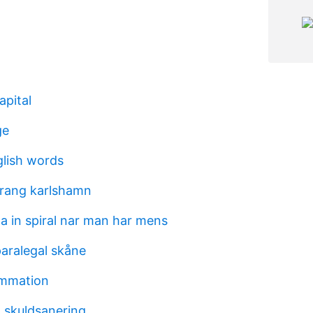
apital
ge
lish words
urang karlshamn
a in spiral nar man har mens
paralegal skåne
lammation
 skuldsanering