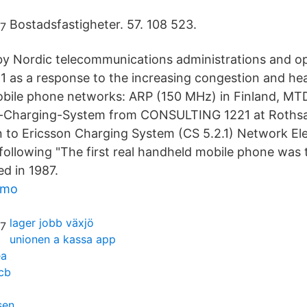
Bostadsfastigheter. 57. 108 523.
 by Nordic telecommunications administrations and o
1 as a response to the increasing congestion and he
obile phone networks: ARP (150 MHz) in Finland, M
n-Charging-System from CONSULTING 1221 at Rothsa
on to Ericsson Charging System (CS 5.2.1) Network E
following "The first real handheld mobile phone was 
ed in 1987.
amo
lager jobb växjö
unionen a kassa app
ea
cb
sen