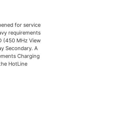
pened for service
avy requirements
TD (450 MHz View
y Secondary. A
lements Charging
the HotLine