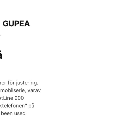
 - GUPEA
.
å
r för justering.
mobilserie, varav
otLine 900
ktelefonen" på
 been used