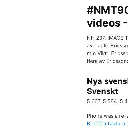
#NMT900
videos 
NH 237. IMAGE T
available. Erics
mm Vikt: Ericsso
flera av Ericsson
Nya svensk
Svenskt
5 667. 5 584. 5 4
Phone was a re-e
Bokföra faktur