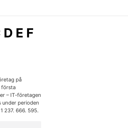
D E F
öretag på
 första
er – IT-företagen
s under perioden
1 237. 666. 595.