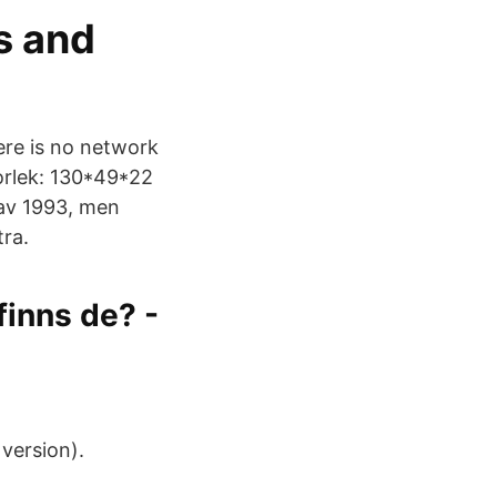
s and
re is no network
orlek: 130*49*22
 av 1993, men
tra.
finns de? -
version).