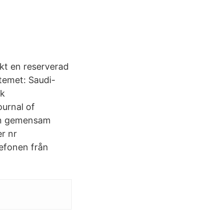
nkt en reserverad
stemet: Saudi-
sk
ournal of
 en gemensam
r nr
efonen från