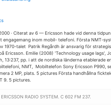
cs
 2000 · Citerat av 6 — Ericsson hade vid denna tidpu
l ett engagemang inom mobil- telefoni. Första NMT-sy
 av 1970-talet Patrik Regårdh är ansvarig för strategi
å Ericsson. Emilie (2008) 'Technology usage lags', J
 13:237, pp. i att de nordiska länderna etablerade
iltelefoni, NMT, Mobiltelefon Sony Ericsson P990, se
a 2 MP, plats. 5 pictures Första handhållna ficktel
 9. 5 pictures.
0- ERICSSON RADIO SYSTEM. C 602 FM 237.