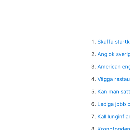
Skaffa startk
Anglok sveri
American eng
Vägga resta
Kan man satt
Lediga jobb 
Kall lunginf
Kronofogden