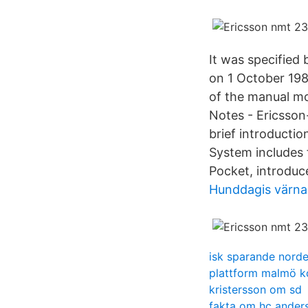
It was specified
on 1 October 198
of the manual m
Notes - Ericsso
brief introducti
System includes 
Pocket, introduc
Hunddagis värn
isk sparande nord
plattform malmö k
kristersson om sd
fakta om hc ander