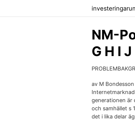
investeringaru
NM-Po
G H I J
PROBLEMBAKGRUN
av M Bondesson ·
Internetmarknade
generationen är 
och samhället s 
det i lika delar