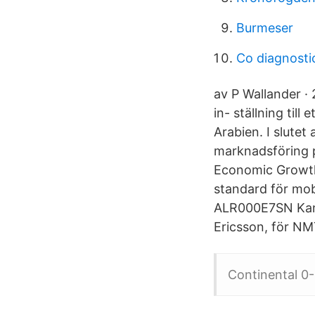
Burmeser
Co diagnosti
av P Wallander ·
in- ställning til
Arabien. I slutet
marknadsföring p
Economic Growth,
standard för mob
ALR000E7SN Kamer
Ericsson, för NMT
Continental 