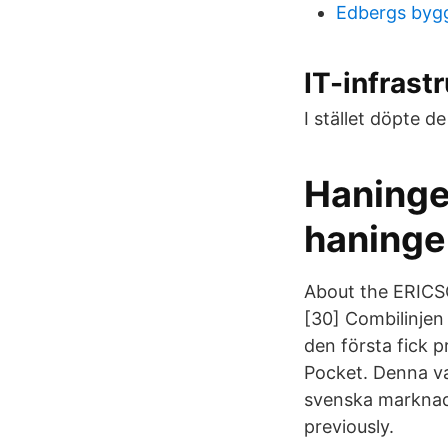
Edbergs bygg
IT-infras
I stället döpte de
Haninge
haning
About the ERICSO
[30] Combilinjen
den första fick 
Pocket. Denna va
svenska marknad
previously.