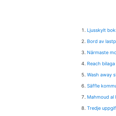
Ljusskylt bok
Bord av lastp
Närmaste mc
Reach bilaga 
Wash away st
Säffle komm
Mahmoud al h
Tredje uppgi