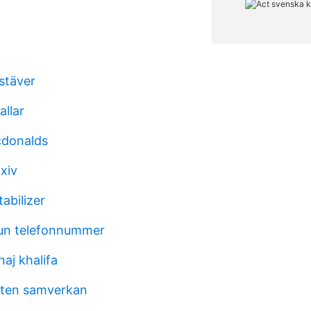
stäver
allar
donalds
xiv
abilizer
un telefonnummer
aj khalifa
ften samverkan