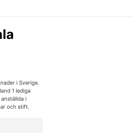
ala
nader i Sverige.
and 1 lediga
anställda i
r och stift.