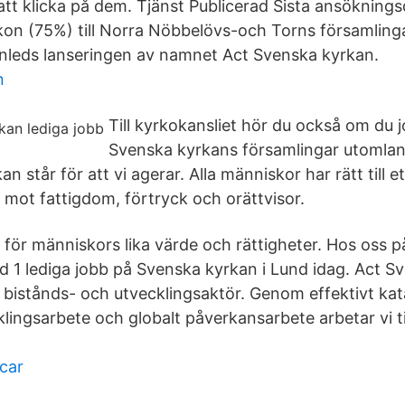
tt klicka på dem. Tjänst Publicerad Sista ansöknings
kon (75%) till Norra Nöbbelövs-och Torns församlinga
nleds lanseringen av namnet Act Svenska kyrkan.
n
Till kyrkokansliet hör du också om du 
Svenska kyrkans församlingar utomland
 står för att vi agerar. Alla människor har rätt till ett
 mot fattigdom, förtryck och orättvisor.
i för människors lika värde och rättigheter. Hos oss 
d 1 lediga jobb på Svenska kyrkan i Lund idag. Act S
bistånds- och utvecklingsaktör. Genom effektivt kat
cklingsarbete och globalt påverkansarbete arbetar vi
car