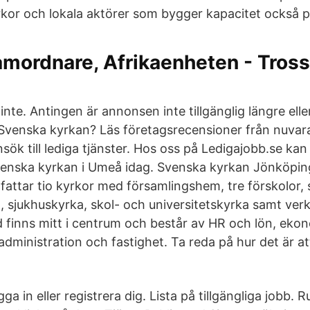
kor och lokala aktörer som bygger kapacitet också på
mordnare, Afrikaenheten - Tros
nte. Antingen är annonsen inte tillgänglig längre elle
 Svenska kyrkan? Läs företagsrecensioner från nuvar
sök till lediga tjänster. Hos oss på Ledigajobb.se ka
venska kyrkan i Umeå idag. Svenska kyrkan Jönköping
fattar tio kyrkor med församlingshem, tre förskolor,
g, sjukhuskyrka, skol- och universitetskyrka samt ve
finns mitt i centrum och består av HR och lön, ekono
dministration och fastighet. Ta reda på hur det är at
a in eller registrera dig. Lista på tillgängliga jobb. 