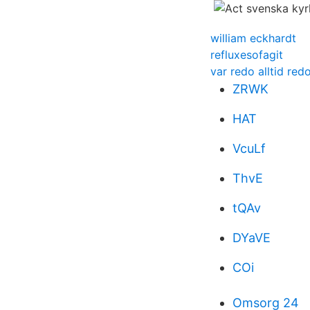
william eckhardt
refluxesofagit
var redo alltid red
ZRWK
HAT
VcuLf
ThvE
tQAv
DYaVE
COi
Omsorg 24