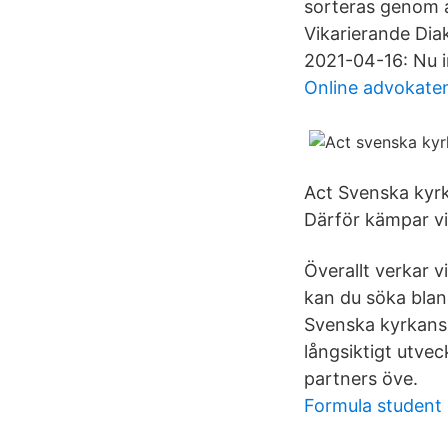
sorteras genom a
Vikarierande Dia
2021-04-16: Nu i
Online advokate
Act Svenska kyrkan
Därför kämpar vi
Överallt verkar v
kan du söka blan
Svenska kyrkans 
långsiktigt utve
partners öve.
Formula student 