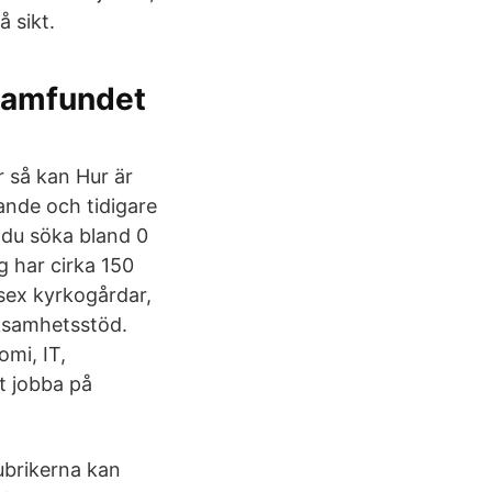
 sikt.
samfundet
r så kan Hur är
ande och tidigare
n du söka bland 0
 har cirka 150
 sex kyrkogårdar,
rksamhetsstöd.
mi, IT,
t jobba på
Rubrikerna kan