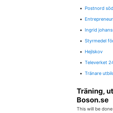
Postnord söde
Entrepreneu
Ingrid johans
Styrmedel för
Hejlskov
Televerket 2
Tränare utbil
Träning, u
Boson.se
This will be don