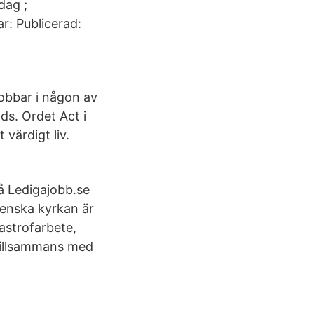
dag ;
r: Publicerad:
jobbar i någon av
s. Ordet Act i
 värdigt liv.
på Ledigajobb.se
venska kyrkan är
astrofarbete,
 tillsammans med