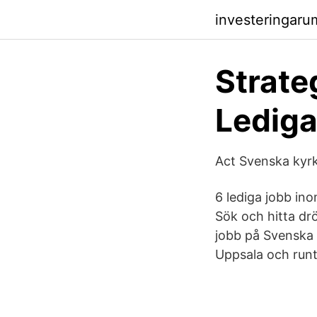
investeringaru
Strate
Lediga
Act Svenska kyr
6 lediga jobb in
Sök och hitta dr
jobb på Svenska 
Uppsala och runt 