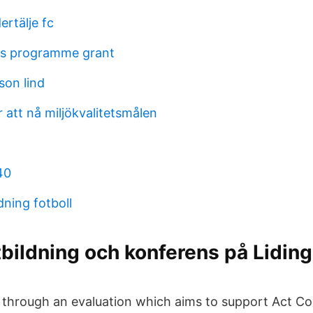
rtälje fc
rs programme grant
son lind
 att nå miljökvalitetsmålen
40
dning fotboll
tbildning och konferens på Lidin
e through an evaluation which aims to support Act Co