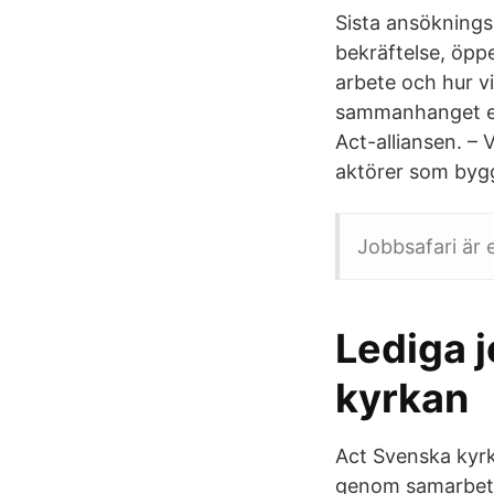
Sista ansöknings
bekräftelse, öpp
arbete och hur v
sammanhanget en
Act-alliansen. – 
aktörer som bygg
Jobbsafari är 
Lediga 
kyrkan
Act Svenska kyrk
genom samarbetsp