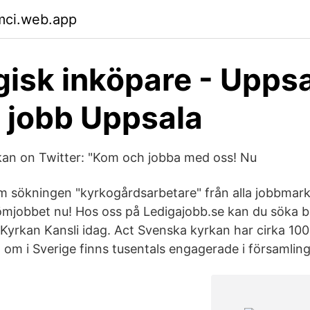
mci.web.app
gisk inköpare - Upps
 jobb Uppsala
kan on Twitter: "Kom och jobba med oss! Nu
om sökningen "kyrkogårdsarbetare" från alla jobbmark
ömjobbet nu! Hos oss på Ledigajobb.se kan du söka bl
Kyrkan Kansli idag. Act Svenska kyrkan har cirka 100 
om i Sverige finns tusentals engagerade i församlinga