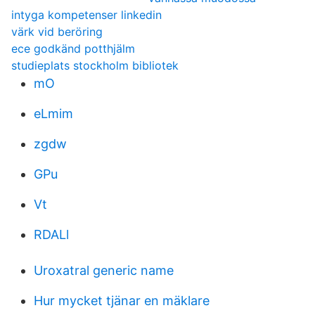
intyga kompetenser linkedin
värk vid beröring
ece godkänd potthjälm
studieplats stockholm bibliotek
mO
eLmim
zgdw
GPu
Vt
RDALl
Uroxatral generic name
Hur mycket tjänar en mäklare