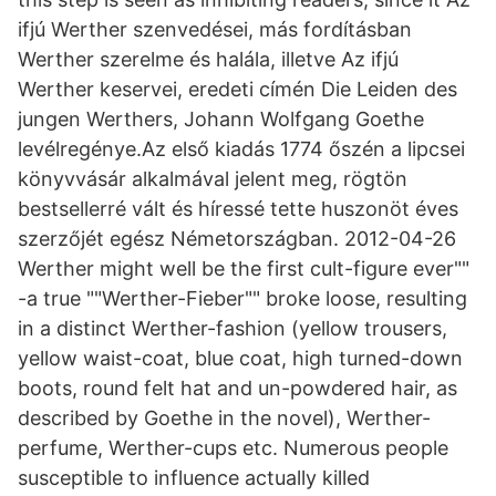
ifjú Werther szenvedései, más fordításban
Werther szerelme és halála, illetve Az ifjú
Werther keservei, eredeti címén Die Leiden des
jungen Werthers, Johann Wolfgang Goethe
levélregénye.Az első kiadás 1774 őszén a lipcsei
könyvvásár alkalmával jelent meg, rögtön
bestsellerré vált és híressé tette huszonöt éves
szerzőjét egész Németországban. 2012-04-26
Werther might well be the first cult-figure ever""
-a true ""Werther-Fieber"" broke loose, resulting
in a distinct Werther-fashion (yellow trousers,
yellow waist-coat, blue coat, high turned-down
boots, round felt hat and un-powdered hair, as
described by Goethe in the novel), Werther-
perfume, Werther-cups etc. Numerous people
susceptible to influence actually killed