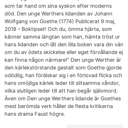
som tar hand om sina syskon efter moderns
död. Den unge Werthers lidanden av Johann
Wolfgang von Goethe (1774) Publicerat 9 maj,
2018 – Boktipset! Och du, ömma hjärta, som
känner samma längtan som han, hämta tröst ur
hans lidanden och låt den lilla boken vara din vän
om du av ödets skickelse eller eget förvållande ej
kan finna någon närmare!” Den unge Werther är
den kärlekstörstande gestalt som Goethe gjorde
odödlig, han förälskar sig i en förlovad flicka och
hans omöjliga kärlek leder till slitsamma våndor,
vilka slutligen leder till att han begår självmord.
Även om Den unge Werthers lidande är Goethes
mest berömda verk håller de flesta kritikerna
hans drama Faust högre.