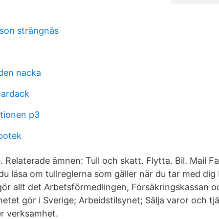
son strängnäs
rden nacka
mardack
tionen p3
potek
e. Relaterade ämnen: Tull och skatt. Flytta. Bil. Mail 
du läsa om tullreglerna som gäller när du tar med dig
r allt det Arbetsförmedlingen, Försäkringskassan o
et gör i Sverige; Arbeidstilsynet; Sälja varor och tj
r verksamhet.