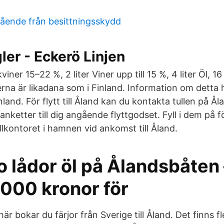
tående från besittningsskydd
gler - Eckerö Linjen
viner 15–22 %, 2 liter Viner upp till 15 %, 4 liter Öl, 16
erna är likadana som i Finland. Information om detta 
nland. För flytt till Åland kan du kontakta tullen på Ål
anketter till dig angående flyttgodset. Fyll i dem på
llkontoret i hamnen vid ankomst till Åland.
o lådor öl på Ålandsbåten 
 000 kronor för
är bokar du färjor från Sverige till Åland. Det finns fl