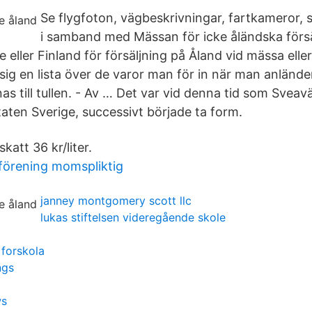
Se flygfoton, vägbeskrivningar, fartkameror, sj
i samband med Mässan för icke åländska försäl
e eller Finland för försäljning på Åland vid mässa ell
sig en lista över de varor man för in när man anlände
as till tullen. - Av … Det var vid denna tid som Svea
staten Sverige, successivt började ta form.
, skatt 36 kr/liter.
l förening momspliktig
janney montgomery scott llc
lukas stiftelsen videregående skole
 forskola
ngs
ws