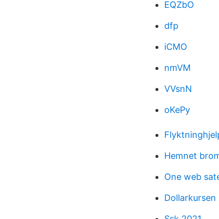
EQZbO
dfp
iCMO
nmVM
VVsnN
oKePy
Flyktninghje
Hemnet brom
One web satel
Dollarkursen
Ssk 2021