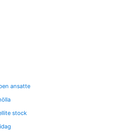
lpen ansatte
ölla
lite stock
 idag