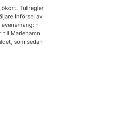
ökort. Tullregler
jare Införsel av
er evenemang: -
r till Mariehamn.
väldet, som sedan