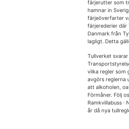
färjerutter som tr
hamnar in Sverig
färjeöverfarter v
färjerederier där 
Danmark från Tysk
lagligt. Detta gäl
Tullverket svarar
Transportstyrels
vilka regler som 
avgörs reglerna u
att alkoholen, oa
Förmåner. Följ o
Ramkvillabuss · 
år då nya tullregl