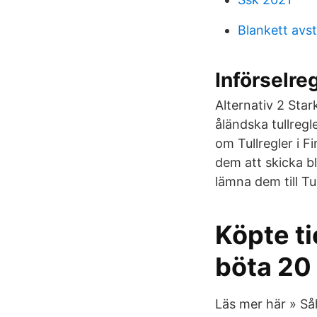
Blankett avs
Införselre
Alternativ 2 Stark
åländska tullregl
om Tullregler i Fi
dem att skicka bl
lämna dem till Tu
Köpte ti
böta 20
Läs mer här » Såh