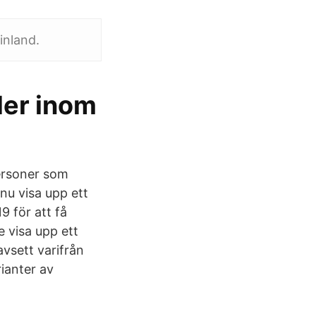
Finland.
der inom
Personer som
 nu visa upp ett
9 för att få
 visa upp ett
avsett varifrån
rianter av