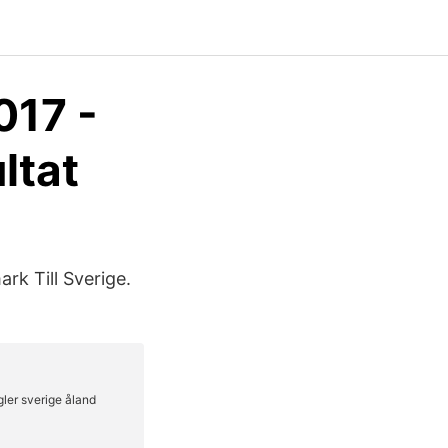
017 -
ltat
ark Till Sverige.