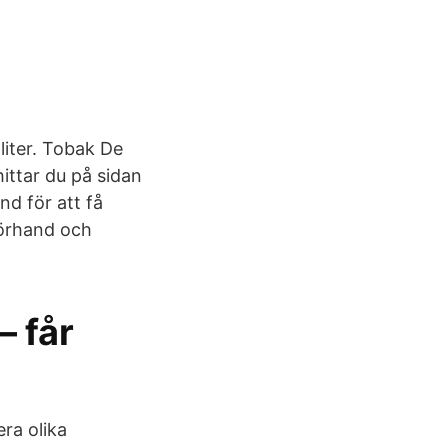
 liter. Tobak De
hittar du på sidan
and för att få
 förhand och
– får
era olika