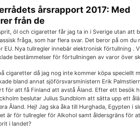
errådets årsrapport 2017: Med
er från de
prit, öl och cigaretter får jag ta in i Sverige utan att
ssisk fråga, som har flera svar. Det beror på om du r
ör EU. Nya tullregler innebär elektronisk förtullning . V
klade bestämmelser för förtullningen av varor över s
å cigaretter då jag nog inte kommer köpa speciellt m
kade bland annat sjöförsvarsministern Erik Palmstiern
rt för att få Finland att avstå Åland. Efter ett besök h
ockholm beslutar Julius Sundblom att sätta upp ett ål
era Åland. Hej! Jag ska åka till Hurghada, Egypten i 
t är för tullregler för Alkohol samt åldersgräns för att
rit i landet?