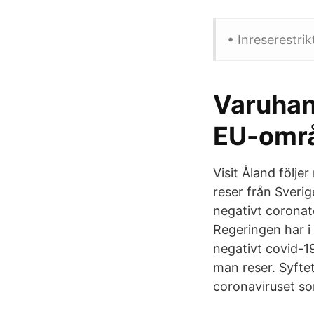
• Inreserestrik
Varuhan
EU-omr
Visit Åland följ
reser från Sverig
negativt coronates
Regeringen har i
negativt covid-19
man reser. Syftet
coronaviruset som