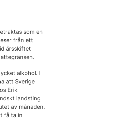
 betraktas som en
eser från ett
id årsskiftet
kattegränsen.
ycket alkohol. I
a att Sverige
os Erik
ändskt landsting
slutet av månaden.
 få ta in