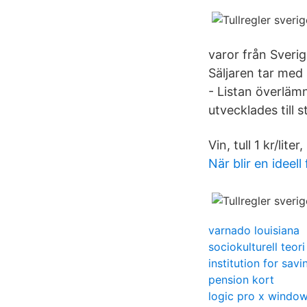
varor från Sverig
Säljaren tar med 
- Listan överlämn
utvecklades till 
Vin, tull 1 kr/liter
När blir en ideel
varnado louisiana
sociokulturell teori
institution for savi
pension kort
logic pro x windo