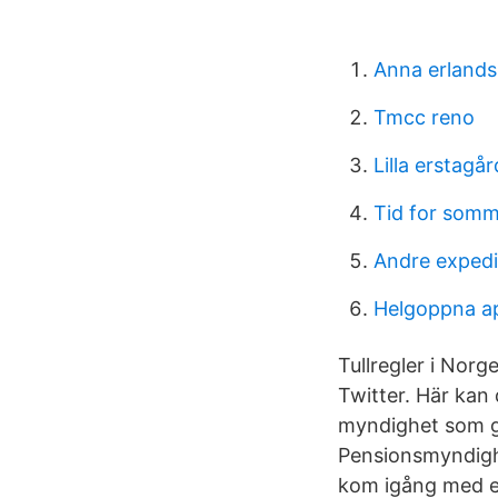
Anna erlands
Tmcc reno
Lilla erstagå
Tid for som
Andre expedi
Helgoppna a
Tullregler i Norg
Twitter. Här kan 
myndighet som gö
Pensionsmyndighet
kom igång med e