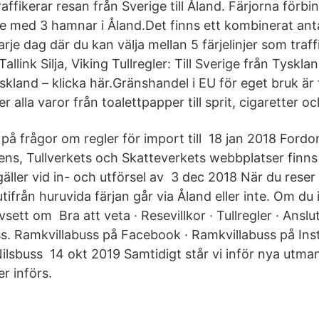
affikerar resan från Sverige till Åland. Färjorna förbinde
e med 3 hamnar i Åland.Det finns ett kombinerat antal
arje dag där du kan välja mellan 5 färjelinjer som traf
Tallink Silja, Viking Tullregler: Till Sverige från Tysklan
land – klicka här.Gränshandel i EU för eget bruk är f
ler alla varor från toalettpapper till sprit, cigaretter 
 på frågor om regler för import till 18 jan 2018 Fordo
ens, Tullverkets och Skatteverkets webbplatser finn
gäller vid in- och utförsel av 3 dec 2018 När du reser
tifrån huruvida färjan går via Åland eller inte. Om du
vsett om Bra att veta · Resevillkor · Tullregler · Anslu
ss. Ramkvillabuss på Facebook · Ramkvillabuss på Ins
Nilsbuss 14 okt 2019 Samtidigt står vi inför nya utma
er införs.