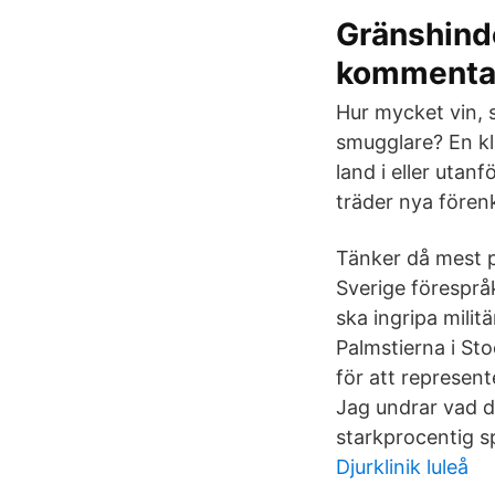
Gränshind
kommentar
Hur mycket vin, s
smugglare? En kla
land i eller utanf
träder nya fören
Tänker då mest p
Sverige föresprå
ska ingripa militä
Palmstierna i St
för att represent
Jag undrar vad de
starkprocentig sp
Djurklinik luleå