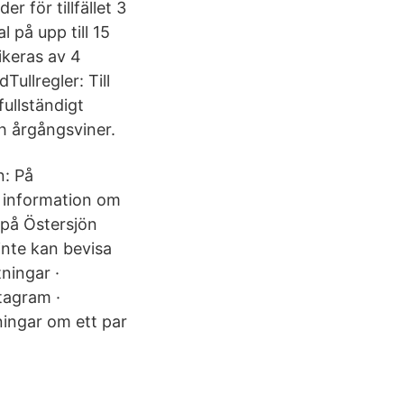
r för tillfället 3
 på upp till 15
fikeras av 4
dTullregler: Till
ullständigt
och årgångsviner.
n: På
s information om
 på Östersjön
 inte kan bevisa
tningar ·
tagram ·
ningar om ett par