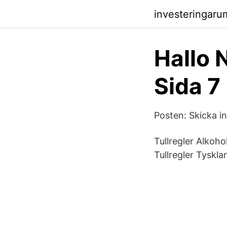
investeringaru
Hallo 
Sida 7
Posten: Skicka in
Tullregler Alkoho
Tullregler Tyskla