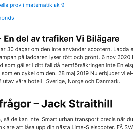
ella prov i matematik ak 9
amonds
 En del av trafiken Vi Bilägare
ar 30 dagar om den inte använder scootern. Ladda e
s lampan på laddaren lyser rött och grönt. 6 nov 2020 D
d som gäller i ditt fall då hemförsäkringen inte En els
 som en cykel om den. 28 maj 2019 Nu erbjuder vi el-sc
2 utav våra hotell i Sverige, Norge och Danmark.
frågor – Jack Straithill
m, så de kan inte Smart urban transport precis när d
enklare att låsa upp din nästa Lime-S elscooter. FÅ S