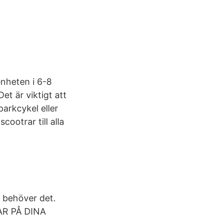
nheten i 6-8
et är viktigt att
parkcykel eller
ootrar till alla
u behöver det.
VAR PÅ DINA