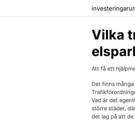
investeringaru
Vilka t
elspar
Att få ett hjälpme
Det finns många 
Trafikförordninge
Vad är det egentl
större städer, dä
det lag på att d