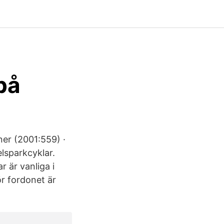
på
ner (2001:559) ·
elsparkcyklar.
r är vanliga i
ör fordonet är