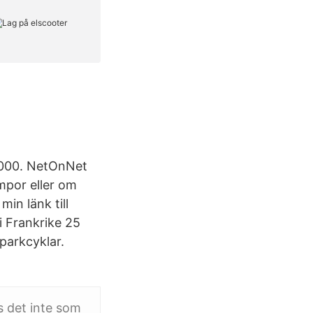
 3000. NetOnNet
mpor eller om
in länk till
i Frankrike 25
sparkcyklar.
s det inte som