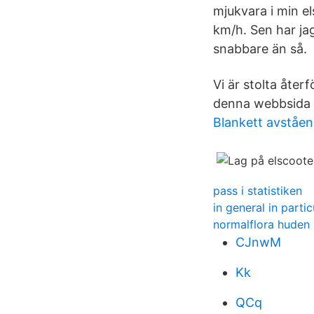
mjukvara i min el
km/h. Sen har jag
snabbare än så.
Vi är stolta återf
denna webbsida ä
Blankett avståen
pass i statistiken
in general in partic
normalflora huden
CJnwM
Kk
QCq