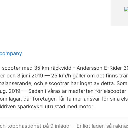
 company
 el-scooter med 35 km räckvidd - Andersson E-Rider
ler och 3 juni 2019 — 25 km/h gäller om det finns tra
balanserande, och elscootrar har inget av detta. Som m
aug. 2019 — Sedan i våras är maxfarten för elscooter 
om lagar, där företagen får ta mer ansvar för sina el
eldriven sparkcykel utrustad med motor.
 topphastighet på 9 inlägg · Enligt lagen så räkna