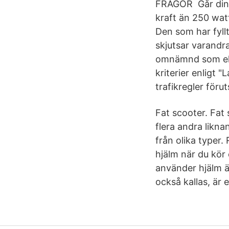
FRÅGOR Går din 
kraft än 250 watt
Den som har fyllt
skjutsar varandr
omnämnd som elsco
kriterier enligt
trafikregler föru
Fat scooter. Fat 
flera andra likna
från olika typer.
hjälm när du kör
använder hjälm ä
också kallas, är