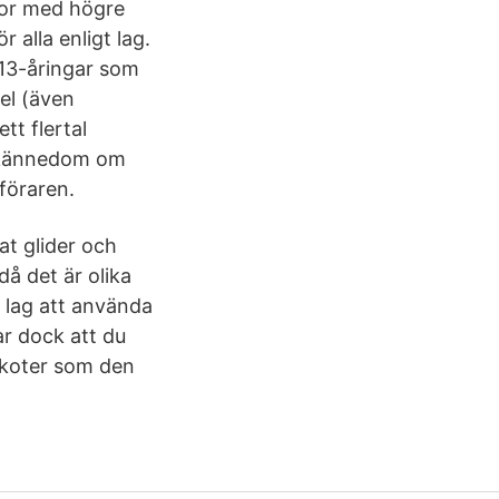
tor med högre
 alla enligt lag.
 13-åringar som
el (även
tt flertal
m kännedom om
föraren.
at glider och
då det är olika
t lag att använda
r dock att du
skoter som den