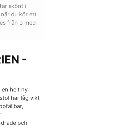
ar skönt i
när du kör ett
jes från o med
EN -
r en helt ny
tol har låg vikt
opfällbar,
r
indrade och