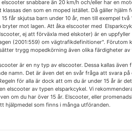
elscooter snabbare än 20 km/h och/eller har en mo
 klassas den som en moped istället. Då gäller hjälm för
 15 får skjutsa barn under 10 år, men till exempel två
a bryter mot lagen. Att åka elscooter med Elsparkcyk
oter, ej att förväxla med elskoter) är en uppfyller e
 "Lagen (2001:559) om vägtrafikdefinitioner". Föruto
tsätter trygg mopedkörning även olika färdigheter av 
scooter är en ny typ av elscooter. Dessa kallas även f
nde namn. Det är även det en svår fråga att svara på 
 Regeln för alla är dock att om du är under 15 år är de
 en elscooter av typen elsparkcykel. Vi rekommendera
ven om du har över 15 år. Elscooter, eller promenad
 ett hjälpmedel som finns i många utföranden.