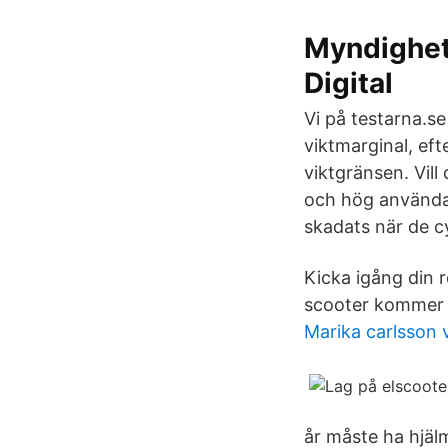
Myndighet 
Digital
Vi på testarna.s
viktmarginal, ef
viktgränsen. Vill
och hög användar
skadats när de cy
Kicka igång din r
scooter kommer s
Marika carlsson 
år måste ha hjäl