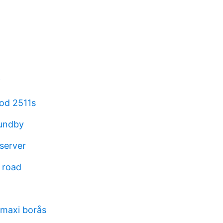
y
od 2511s
lundby
tserver
 road
 maxi borås