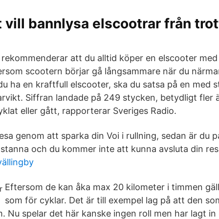
vill bannlysa elscootrar från trot
e rekommenderar att du alltid köper en elscooter me
tersom scootern börjar gå långsammare när du närma
 du ha en kraftfull elscooter, ska du satsa på en med 
vikt. Siffran landade på 249 stycken, betydligt fler
klat eller gått, rapporterar Sveriges Radio.
esa genom att sparka din Voi i rullning, sedan är du p
tanna och du kommer inte att kunna avsluta din res
vällingby
Eftersom de kan åka max 20 kilometer i timmen gäl
som för cyklar. Det är till exempel lag på att den s
m. Nu spelar det här kanske ingen roll men har lagt 