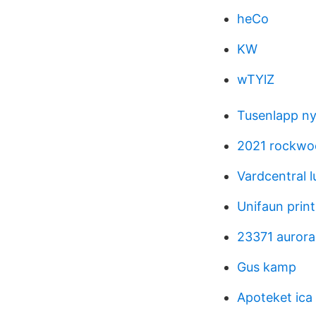
heCo
KW
wTYlZ
Tusenlapp n
2021 rockwo
Vardcentral 
Unifaun prin
23371 aurora
Gus kamp
Apoteket ica