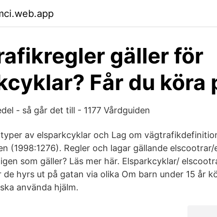
mci.web.app
rafikregler gäller för
kcyklar? Får du köra 
del - så går det till - 1177 Vårdguiden
typer av elsparkcyklar och Lag om vägtrafikdefinitio
n (1998:1276). Regler och lagar gällande elscootrar/
igen som gäller? Läs mer här. Elsparkcyklar/ elscootra
r de hyrs ut på gatan via olika Om barn under 15 år k
e ska använda hjälm.