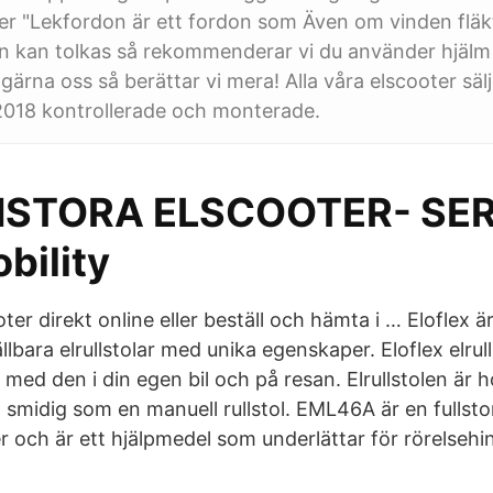
er "Lekfordon är ett fordon som Även om vinden fläkt
n kan tolkas så rekommenderar vi du använder hjälm 
 gärna oss så berättar vi mera! Alla våra elscooter säl
2018 kontrollerade och monterade.
STORA ELSCOOTER- SERI
bility
ter direkt online eller beställ och hämta i … Eloflex ä
lbara elrullstolar med unika egenskaper. Eloflex elrulls
 med den i din egen bil och på resan. Elrullstolen är h
 smidig som en manuell rullstol. EML46A är en fullsto
och är ett hjälpmedel som underlättar för rörelseh