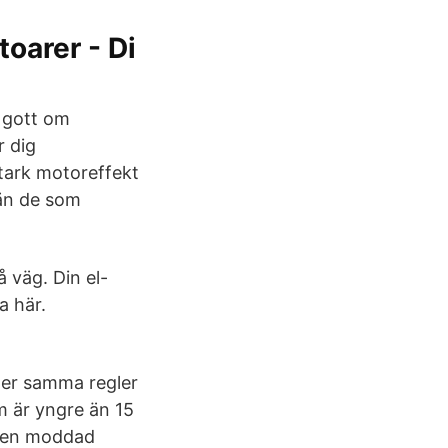
toarer - Di
d gott om
r dig
stark motoreffekt
 än de som
å väg. Din el-
a här.
ler samma regler
om är yngre än 15
in en moddad