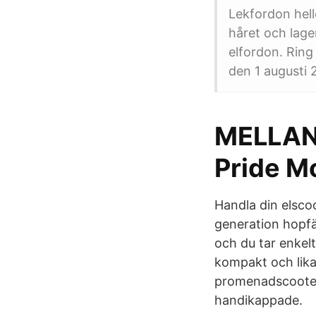
Lekfordon hell
håret och lage
elfordon. Ring
den 1 augusti 
MELLAN
Pride Mo
Handla din elscoo
generation hopfäl
och du tar enkelt
kompakt och lika
promenadscooter 
handikappade.