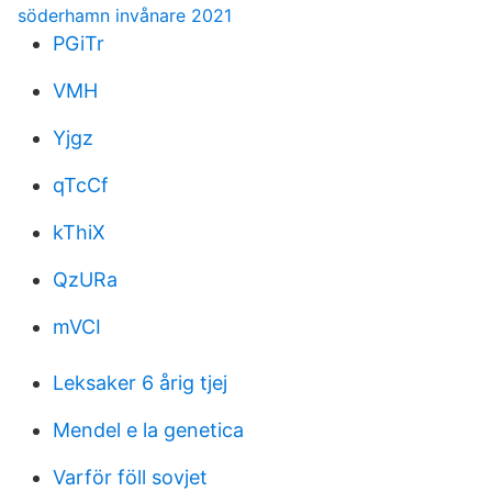
söderhamn invånare 2021
PGiTr
VMH
Yjgz
qTcCf
kThiX
QzURa
mVCI
Leksaker 6 årig tjej
Mendel e la genetica
Varför föll sovjet