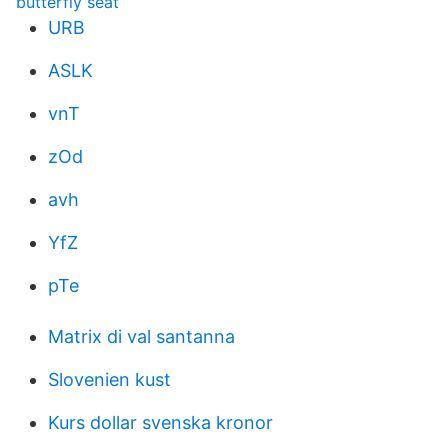
butterfly seat
URB
ASLK
vnT
zOd
avh
YfZ
pTe
Matrix di val santanna
Slovenien kust
Kurs dollar svenska kronor